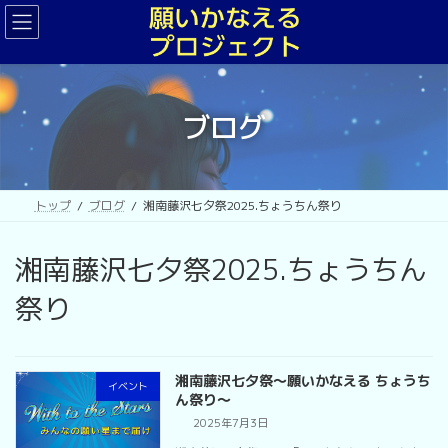
コ
ナ
ン
ビ
テ
ゲ
ン
ー
ツ
シ
へ
ョ
ブログ
ス
ン
キ
に
ッ
移
プ
動
トップ
ブログ
湘南藤沢七夕祭2025.ちょうちん祭り
湘南藤沢七夕祭2025.ちょうちん
祭り
湘南藤沢七夕祭〜願いかなえる ちょうち
イベント
ん祭り〜
2025年7月3日