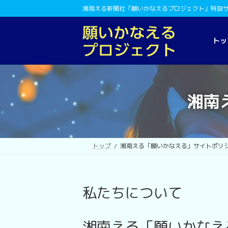
コ
ナ
湘南える新聞社「願いかなえるプロジェクト」特設
ン
ビ
テ
ゲ
ン
ー
トッ
ツ
シ
へ
ョ
ス
ン
キ
に
湘南
ッ
移
プ
動
トップ
湘南える「願いかなえる」サイトポリ
私たちについて
湘南える「願いかなえ