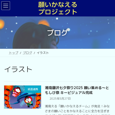
コ
ナ
ン
ビ
テ
ゲ
ン
ー
ツ
シ
へ
ョ
ブログ
ス
ン
キ
に
ッ
移
プ
動
トップ
ブログ
イラスト
イラスト
湘南藤沢七夕祭り2025 願い集める〜と
紙面連携
もしび祭 キービジュアル完成
2025年5月27日
湘南える「願いかなえるチーム」が発足！みな
さまの願いごとをかなえることに全力を注ぎま