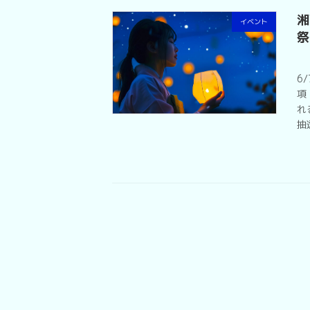
湘
イベント
祭
6
項
れ
抽
投
稿
の
ペ