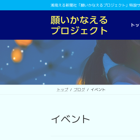
コ
ナ
湘南える新聞社「願いかなえるプロジェクト」特設
ン
ビ
テ
ゲ
ン
ー
トッ
ツ
シ
へ
ョ
ス
ン
キ
に
ッ
移
プ
動
トップ
ブログ
イベント
イベント