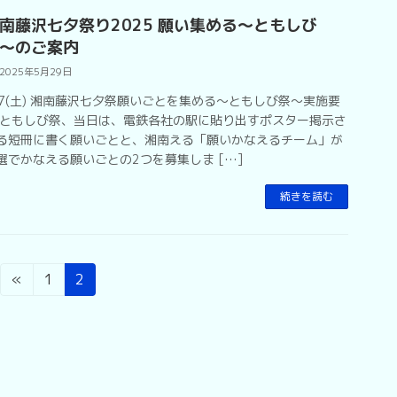
南藤沢七夕祭り2025 願い集める〜ともしび
〜のご案内
2025年5月29日
/7(土) 湘南藤沢七夕祭願いごとを集める〜ともしび祭〜実施要
 ともしび祭、当日は、電鉄各社の駅に貼り出すポスター掲示さ
る短冊に書く願いごとと、湘南える「願いかなえるチーム」が
選でかなえる願いごとの2つを募集しま […]
続きを読む
固
固
«
1
2
定
定
ペ
ペ
ー
ー
ジ
ジ